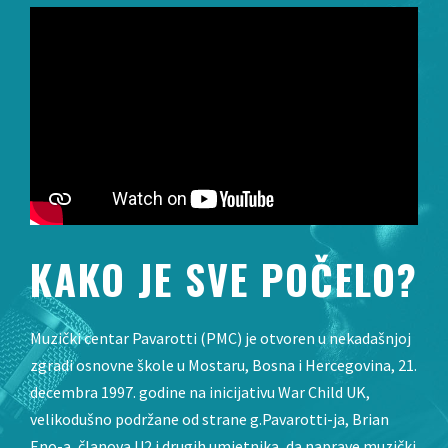
KAKO JE SVE POČELO?
Muzički centar Pavarotti (PMC) je otvoren u nekadašnjoj
zgradi osnovne škole u Mostaru, Bosna i Hercegovina, 21.
decembra 1997. godine na inicijativu War Child UK,
velikodušno podržane od strane g.Pavarotti-ja, Brian
Eno-a, članova U2 i drugih umjetnika, da naprave muzički