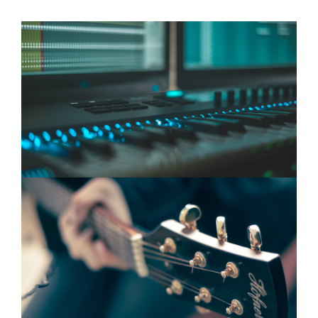
RECORDING STUDIO
Recording Studio MC Pavarotti nastao je prema ideji i
zamisli Petera Gabriela i Briana Ena.
MUZIČKI KURSEVI
Korištenje muzike i umjetnosti kao najbržeg načina
kojim bi se obuhvatili svi dijelovi zajednice i mladih.