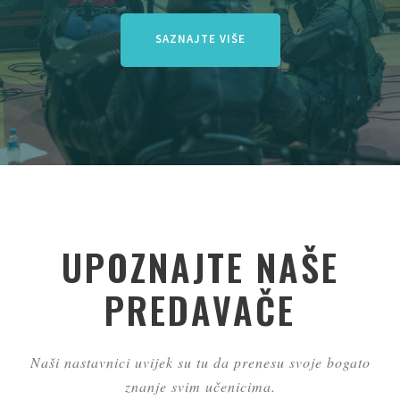
SAZNAJTE VIŠE
UPOZNAJTE NAŠE
PREDAVAČE
Naši nastavnici uvijek su tu da prenesu svoje bogato
znanje svim učenicima.