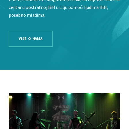
centar u postratnoj BiH u cilju pomoći ljudima BiH,
posebno mladima.
VIŠE O NAMA
GITARIJADA "NA PUTU ZA JUG"