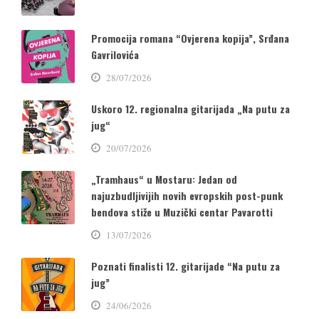
Promocija romana “Ovjerena kopija”, Srđana
Gavrilovića
28/07/2026
Uskoro 12. regionalna gitarijada „Na putu za
jug“
20/07/2026
„Tramhaus“ u Mostaru: Jedan od
najuzbudljivijih novih evropskih post-punk
bendova stiže u Muzički centar Pavarotti
13/07/2026
Poznati finalisti 12. gitarijade “Na putu za
jug”
24/06/2026