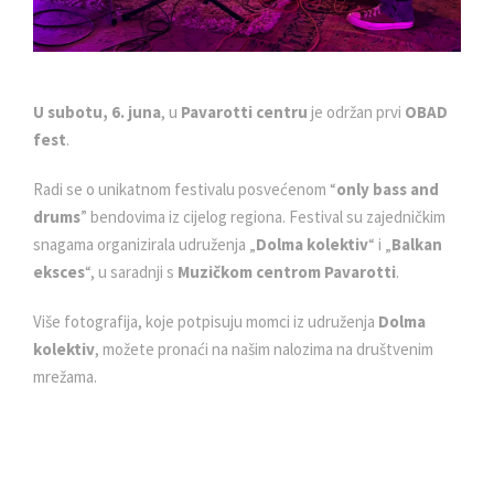
U subotu, 6. juna
, u
Pavarotti centru
je održan prvi
OBAD
fest
.
Radi se o unikatnom festivalu posvećenom “
only bass and
drums
” bendovima iz cijelog regiona. Festival su zajedničkim
snagama organizirala udruženja „
Dolma kolektiv
“ i „
Balkan
eksces
“, u saradnji s
Muzičkom centrom Pavarotti
.
Više fotografija, koje potpisuju momci iz udruženja
Dolma
kolektiv
, možete pronaći na našim nalozima na društvenim
mrežama.