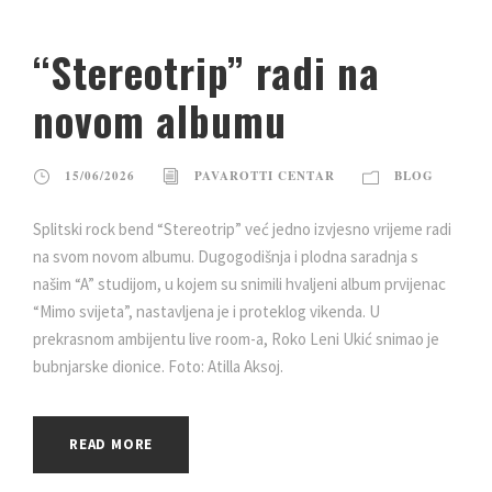
“Stereotrip” radi na
novom albumu
15/06/2026
PAVAROTTI CENTAR
BLOG
Splitski rock bend “Stereotrip” već jedno izvjesno vrijeme radi
na svom novom albumu. Dugogodišnja i plodna saradnja s
našim “A” studijom, u kojem su snimili hvaljeni album prvijenac
“Mimo svijeta”, nastavljena je i proteklog vikenda. U
prekrasnom ambijentu live room-a, Roko Leni Ukić snimao je
bubnjarske dionice. Foto: Atilla Aksoj.
READ MORE