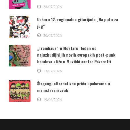
28/07/2026
Uskoro 12. regionalna gitarijada „Na putu za
jug“
20/07/2026
„Tramhaus“ u Mostaru: Jedan od
najuzbudljivijih novih evropskih post-punk
bendova stiže u Muzički centar Pavarotti
13/07/2026
Šlagang: alternativna priča upakovana u
mainstream zvuk
19/06/2026