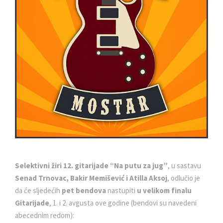
Selektivni žiri
12. gitarijade “Na putu za jug”
, u sastavu
Senad Trnovac, Bakir Memišević i Atilla Aksoj
, odlučio je
da će sljedećih
pet bendova
nastupiti
u velikom finalu
Gitarijade
, 1. i 2. avgusta ove godine (bendovi su navedeni
abecednim redom):