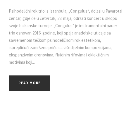
Psihodelični rok trio iz Istanbula, „Congulus“, dolazi u Pavarotti
centar, gdje će u četvrtak, 28. maja, održati koncert u sklopu
svoje balkanske turneje. „Congulus“ je instrumentalni pauer
trio osnovan 2016. godine, koji spaja anadolske uticaje sa
savremenom teškom psihodeličnom rok estetikom,
ispreplićući zamršene priče sa višedijelnim kompozicijama,
ekspanzivnim dronovima, fluidnim rifovima i eklektičnim
motivima koji...
READ MORE