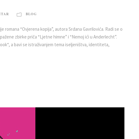
NTAR
BLOG
je romana “Ovjerena kopija”, autora Srđana Gavrilovića. Radi se o
pažene zbirke priča “Ljetne himne” i “Nemoj ići u Anderlecht”.
ok“, a bavi se istraživanjem tema iseljeništva, identiteta,