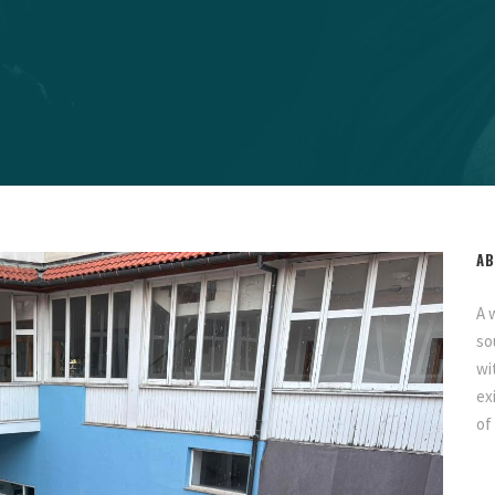
AB
A 
so
wi
ex
of