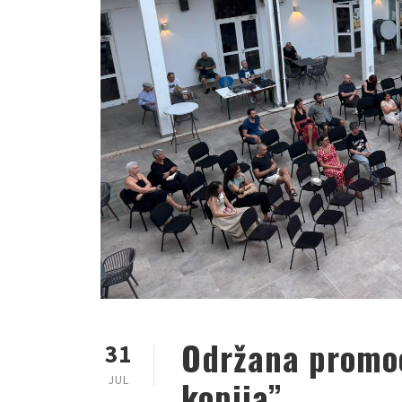
Održana promoc
31
JUL
kopija”