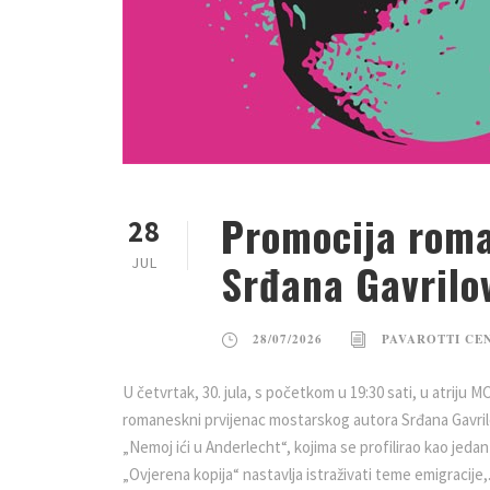
Promocija roma
28
JUL
Srđana Gavrilo
28/07/2026
PAVAROTTI CE
U četvrtak, 30. jula, s početkom u 19:30 sati, u atriju M
romaneskni prvijenac mostarskog autora Srđana Gavrilo
„Nemoj ići u Anderlecht“, kojima se profilirao kao jedan
„Ovjerena kopija“ nastavlja istraživati teme emigracije,.