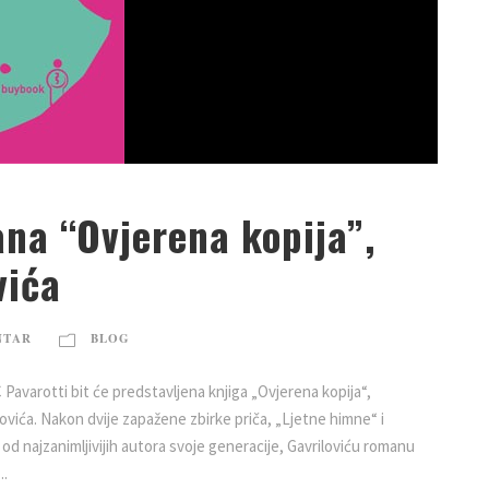
na “Ovjerena kopija”,
vića
NTAR
BLOG
C Pavarotti bit će predstavljena knjiga „Ovjerena kopija“,
vića. Nakon dvije zapažene zbirke priča, „Ljetne himne“ i
 od najzanimljivijih autora svoje generacije, Gavriloviću romanu
..