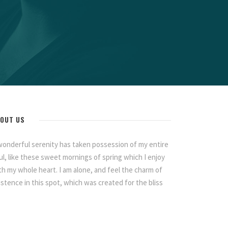
OUT US
wonderful serenity has taken possession of my entire
ul, like these sweet mornings of spring which I enjoy
th my whole heart. I am alone, and feel the charm of
istence in this spot, which was created for the bliss