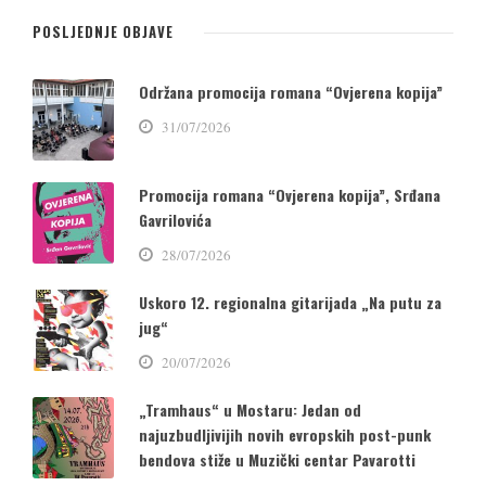
POSLJEDNJE OBJAVE
Održana promocija romana “Ovjerena kopija”
31/07/2026
Promocija romana “Ovjerena kopija”, Srđana
Gavrilovića
28/07/2026
Uskoro 12. regionalna gitarijada „Na putu za
jug“
20/07/2026
„Tramhaus“ u Mostaru: Jedan od
najuzbudljivijih novih evropskih post-punk
bendova stiže u Muzički centar Pavarotti