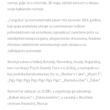
centar, gdje će u četvrtak, 28. maja, održati koncert u sklopu
svoje balkanske turneje.
„Congulus“ je instrumentalni pauer trio osnovan 2016. godine,
koji spaja anadolske uticaje sa savremenom teškom
psihodeličnom rok estetikom, ispreplićući zamršene priče sa
višedijelnim kompozicijama, ekspanzivnim dronovima, fluidnim
rifovima i eklektičnim motivima koji vode slušaoca na
zadivljujuće putovanje.
Bend je svirao u Velikoj Britaniji, Norveškoj, Gruziji, Bugarskoj,
kao i na Heavy Psych Sounds Fest-u u Grčkoj, a nastupali su i
kao podrška bendovima kao što su „Mother’s Cake“, „Wyatt E“,
„Pigs Pigs Pigs Pigs Pigs Pigs Pigs“, „Warmduscher“ i „Tuber“.
Koncert je zakazan za 21:00h, a organizuju ga udruženja
„Balkan eksces“ i „Dolma kolektiv“, u saradnji s Muzičkim
centrom Pavarotti, Mostar.