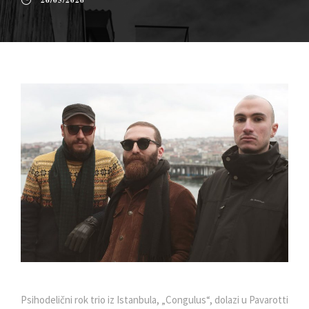
26/05/2026
Psihodelični rok trio iz Istanbula, „Congulus“, dolazi u Pavarotti