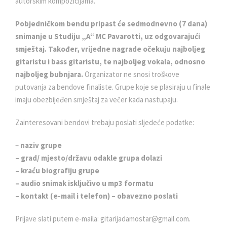
autorskim kompozicijama.
Pobjedničkom bendu pripast će sedmodnevno (7 dana)
snimanje u Studiju „A“ MC Pavarotti, uz odgovarajući
smještaj. Također, vrijedne nagrade očekuju najboljeg
gitaristu i bass gitaristu, te najboljeg vokala, odnosno
najboljeg bubnjara.
Organizator ne snosi troškove
putovanja za bendove finaliste. Grupe koje se plasiraju u finale
imaju obezbijeđen smještaj za večer kada nastupaju.
Zainteresovani bendovi trebaju poslati sljedeće podatke:
–
naziv grupe
– grad/ mjesto/državu odakle grupa dolazi
– kraću biografiju grupe
– audio snimak isključivo u mp3 formatu
– kontakt (e-mail i telefon) – obavezno poslati
Prijave slati putem e-maila: gitarijadamostar@gmail.com.