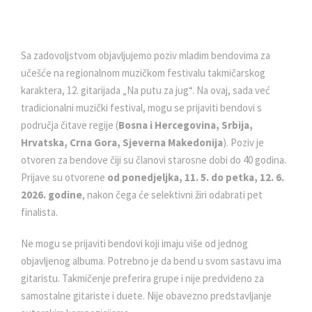
Sa zadovoljstvom objavljujemo poziv mladim bendovima za
učešće na regionalnom muzičkom festivalu takmičarskog
karaktera, 12. gitarijada „Na putu za jug“. Na ovaj, sada već
tradicionalni muzički festival, mogu se prijaviti bendovi s
područja čitave regije (
Bosna i Hercegovina, Srbija,
Hrvatska, Crna Gora, Sjeverna Makedonija
). Poziv je
otvoren za bendove čiji su članovi starosne dobi do 40 godina.
Prijave su otvorene
od ponedjeljka, 11. 5. do petka, 12. 6.
2026. godine
, nakon čega će selektivni žiri odabrati pet
finalista.
Ne mogu se prijaviti bendovi koji imaju više od jednog
objavljenog albuma. Potrebno je da bend u svom sastavu ima
gitaristu. Takmičenje preferira grupe i nije predviđeno za
samostalne gitariste i duete. Nije obavezno predstavljanje