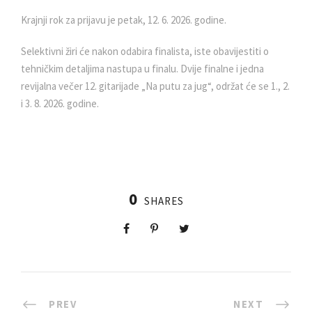
Krajnji rok za prijavu je petak, 12. 6. 2026. godine.
Selektivni žiri će nakon odabira finalista, iste obavijestiti o
tehničkim detaljima nastupa u finalu. Dvije finalne i jedna
revijalna večer 12. gitarijade „Na putu za jug“, održat će se 1., 2.
i 3. 8. 2026. godine.
0
SHARES
PREV
NEXT