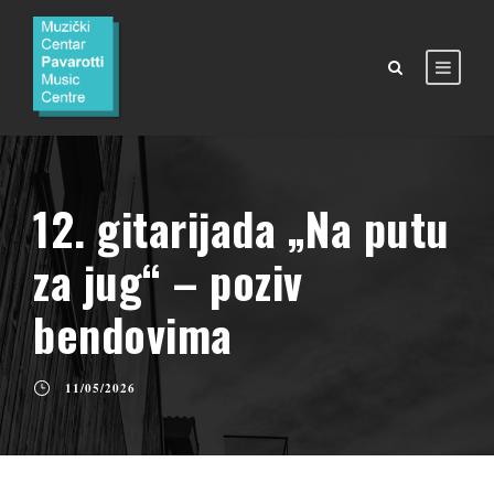
12. gitarijada „Na putu
za jug“ – poziv
bendovima
11/05/2026