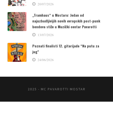
20/07/2026
„Tramhaus“ u Mostaru: Jedan od
najuzbudljivijih novih evropskih post-punk
bendova stiže u Muzički centar Pavarotti
13/07/2026
Poznati finalisti 12. gitarijade “Na putu za
jug”
24/06/2026
2025 - MC PAVAROTTI MOSTAR