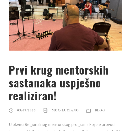
Prvi krug mentorskih
sastanaka uspješno
realiziran!
03/07/2025
MOX-LUCIANO
BLOG
U okviru Regionalnog mentorskog programa koji se provodi