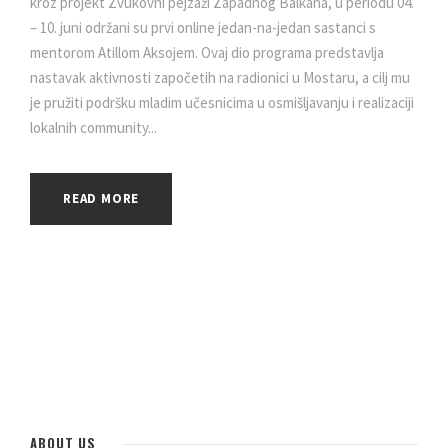
kroz projekt Zvukovni pejzaži Zapadnog Balkana, u periodu 04.
– 10. juni održani su prvi online jedan-na-jedan sastanci s
mentorom Atillom Aksojem. Ovaj dio programa predstavlja
nastavak aktivnosti započetih na radionici u Mostaru, a cilj mu
je pružiti podršku mladim učesnicima u osmišljavanju i realizaciji
lokalnih community...
READ MORE
ABOUT US