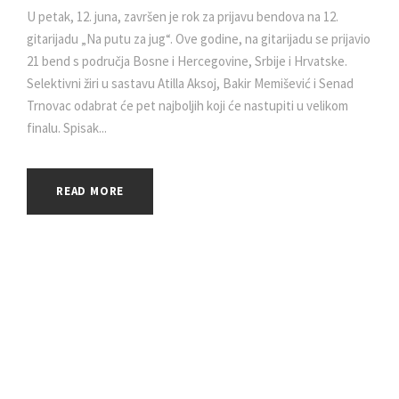
U petak, 12. juna, završen je rok za prijavu bendova na 12.
gitarijadu „Na putu za jug“. Ove godine, na gitarijadu se prijavio
21 bend s područja Bosne i Hercegovine, Srbije i Hrvatske.
Selektivni žiri u sastavu Atilla Aksoj, Bakir Memišević i Senad
Trnovac odabrat će pet najboljih koji će nastupiti u velikom
finalu. Spisak...
READ MORE