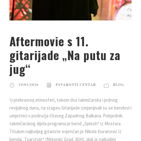
Aftermovie s 11.
gitarijade „Na putu za
jug“
19/01/2026
PAVAROTTI CENTAR
BLOG
U prekrasnoj atmosferi, tokom dva takmičarska i jednog
revijalnog dana, na stageu Gitarijade izmjenjivali su se bendovi i
umjetnici s područja čitavog Zapadnog Balkana. Pobjednik
takmičarskog dijela programa je bend „Splesh“ iz Mostara.
Titulom najboljeg gitariste ovjenčan je Nikola Đuranović iz
benda „Tsarytsin“ (Mrkonjić Grad, BiH), dok je najboljim