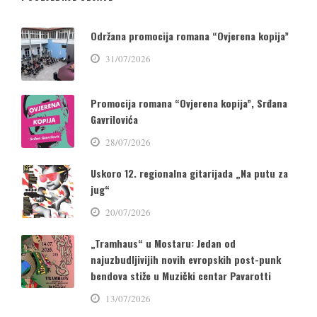
Održana promocija romana “Ovjerena kopija”
31/07/2026
Promocija romana “Ovjerena kopija”, Srđana
Gavrilovića
28/07/2026
Uskoro 12. regionalna gitarijada „Na putu za
jug“
20/07/2026
„Tramhaus“ u Mostaru: Jedan od
najuzbudljivijih novih evropskih post-punk
bendova stiže u Muzički centar Pavarotti
13/07/2026