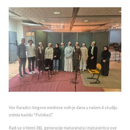
Hor Karađoz-begove medrese ovih je dana u našem A studiju
snimio kasidu “Putokazi”.
Radi se o himni 381. generacije maturanata i maturantica ove