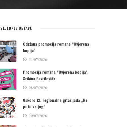
SLJEDNJE OBJAVE
Održana promocija romana “Ovjerena
kopija”
31/07/2026
Promocija romana “Ovjerena kopija”,
Srđana Gavrilovića
28/07/2026
Uskoro 12. regionalna gitarijada „Na
putu za jug“
20/07/2026