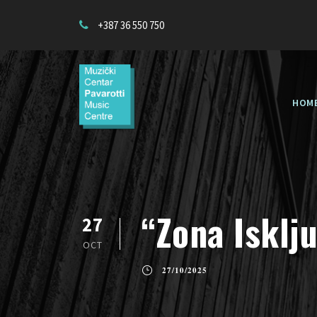
+387 36 550 750
HOM
“Zona Isklj
27
OCT
27/10/2025