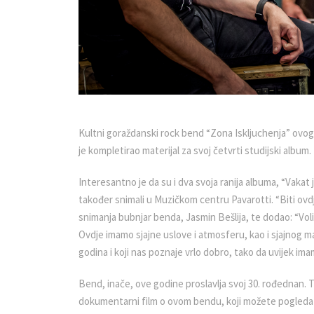
Kultni goraždanski rock bend “Zona Iskljuchenja” ovog
je kompletirao materijal za svoj četvrti studijski album.
Interesantno je da su i dva svoja ranija albuma, “Vakat 
također snimali u Muzičkom centru Pavarotti. “Biti ovd
snimanja bubnjar benda, Jasmin Bešlija, te dodao: “Volim
Ovdje imamo sjajne uslove i atmosferu, kao i sjajnog m
godina i koji nas poznaje vrlo dobro, tako da uvijek ima
Bend, inače, ove godine proslavlja svoj 30. rođednan. 
dokumentarni film o ovom bendu, koji možete pogledat