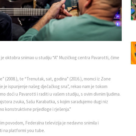
 je oktobra snimao u studiju “A” Muzičkog centra Pavarotti, čime
je” (2008.), te “Trenutak, sat, godina” (2016.), momci iz Zone
je je ispunjenje našeg dječačkog sna”, rekao nam je tokom
o doći u Pavarotti i raditi u vašem studiju, s ovim divnim ljudima.
ajstora zvuka, Sašu Karabatka, s kojim sarađujemo dugi niz
mo konstruktivne prijedloge i rješenja.”
Tim povodom, Federalna televizija je nedavno snimila i
i na platformi you tube.