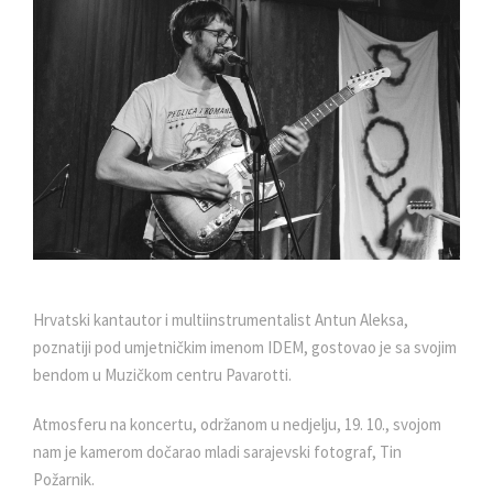
Hrvatski kantautor i multiinstrumentalist Antun Aleksa,
poznatiji pod umjetničkim imenom IDEM, gostovao je sa svojim
bendom u Muzičkom centru Pavarotti.
Atmosferu na koncertu, održanom u nedjelju, 19. 10., svojom
nam je kamerom dočarao mladi sarajevski fotograf, Tin
Požarnik.