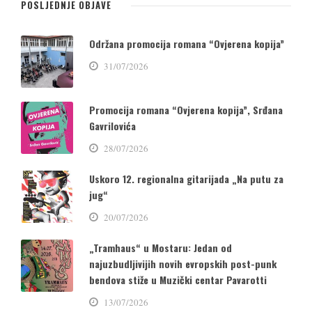
POSLJEDNJE OBJAVE
Održana promocija romana “Ovjerena kopija”
31/07/2026
Promocija romana “Ovjerena kopija”, Srđana
Gavrilovića
28/07/2026
Uskoro 12. regionalna gitarijada „Na putu za
jug“
20/07/2026
„Tramhaus“ u Mostaru: Jedan od
najuzbudljivijih novih evropskih post-punk
bendova stiže u Muzički centar Pavarotti
13/07/2026