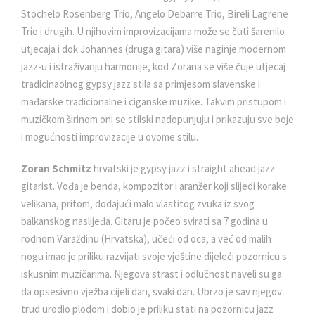
Stochelo Rosenberg Trio, Angelo Debarre Trio, Bireli Lagrene
Trio i drugih. U njihovim improvizacijama može se čuti šarenilo
utjecaja i dok Johannes (druga gitara) više naginje modernom
jazz-u i istraživanju harmonije, kod Zorana se više čuje utjecaj
tradicinaolnog gypsy jazz stila sa primjesom slavenske i
mađarske tradicionalne i ciganske muzike. Takvim pristupom i
muzičkom širinom oni se stilski nadopunjuju i prikazuju sve boje
i mogućnosti improvizacije u ovome stilu.
Zoran Schmitz
hrvatski je gypsy jazz i straight ahead jazz
gitarist. Vođa je benda, kompozitor i aranžer koji slijedi korake
velikana, pritom, dodajući malo vlastitog zvuka iz svog
balkanskog naslijeđa. Gitaru je počeo svirati sa 7 godina u
rodnom Varaždinu (Hrvatska), učeći od oca, a već od malih
nogu imao je priliku razvijati svoje vještine dijeleći pozornicu s
iskusnim muzičarima. Njegova strast i odlučnost naveli su ga
da opsesivno vježba cijeli dan, svaki dan. Ubrzo je sav njegov
trud urodio plodom i dobio je priliku stati na pozornicu jazz