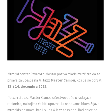
Muzički centar Pavarotti Mostar poziva mlade muzičare da se
prijave za učešće na
4. Jazz Master Campu
, koji će se održati
13. i 14. decembra 2025
.
Polaznici Jazz Master Campa učestvovat će u radu jazz
radionica, na kojima će biti upoznati s osnovama blues & jazz
muzičkih pojmova, kao i blues & jazz sessiona. Radionice će