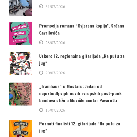
31/07/2026
Promocija romana “Ovjerena kopija”, Srđana
Gavrilovića
28/07/2026
Uskoro 12. regionalna gitarijada „Na putu za
jug“
20/07/2026
„Tramhaus“ u Mostaru: Jedan od
najuzbudljivijih novih evropskih post-punk
bendova stiže u Muzički centar Pavarotti
13/07/2026
Poznati finalisti 12. gitarijade “Na putu za
jug”