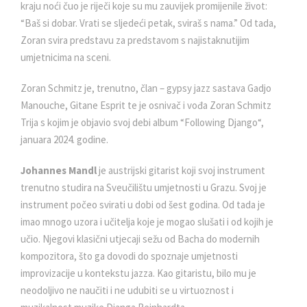
kraju noći čuo je riječi koje su mu zauvijek promijenile život:
“Baš si dobar. Vrati se sljedeći petak, sviraš s nama.” Od tada,
Zoran svira predstavu za predstavom s najistaknutijim
umjetnicima na sceni.
Zoran Schmitz je, trenutno, član – gypsy jazz sastava Gadjo
Manouche, Gitane Esprit te je osnivač i vođa Zoran Schmitz
Trija s kojim je objavio svoj debi album “Following Django“,
januara 2024. godine.
Johannes Mandl
je austrijski gitarist koji svoj instrument
trenutno studira na Sveučilištu umjetnosti u Grazu. Svoj je
instrument počeo svirati u dobi od šest godina. Od tada je
imao mnogo uzora i učitelja koje je mogao slušati i od kojih je
učio. Njegovi klasični utjecaji sežu od Bacha do modernih
kompozitora, što ga dovodi do spoznaje umjetnosti
improvizacije u kontekstu jazza. Kao gitaristu, bilo mu je
neodoljivo ne naučiti i ne udubiti se u virtuoznost i