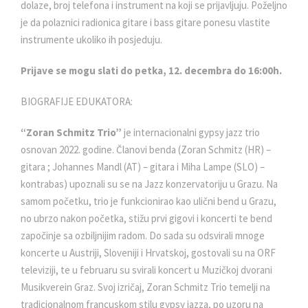
dolaze, broj telefona i instrument na koji se prijavljuju. Poželjno
je da polaznici radionica gitare i bass gitare ponesu vlastite
instrumente ukoliko ih posjeduju.
Prijave se mogu slati do petka, 12. decembra do 16:00h.
BIOGRAFIJE EDUKATORA:
“Zoran Schmitz Trio”
je internacionalni gypsy jazz trio
osnovan 2022. godine. Članovi benda (Zoran Schmitz (HR) –
gitara ; Johannes Mandl (AT) – gitara i Miha Lampe (SLO) –
kontrabas) upoznali su se na Jazz konzervatoriju u Grazu. Na
samom početku, trio je funkcionirao kao ulični bend u Grazu,
no ubrzo nakon početka, stižu prvi gigovi i koncerti te bend
započinje sa ozbiljnijim radom. Do sada su odsvirali mnoge
koncerte u Austriji, Sloveniji i Hrvatskoj, gostovali su na ORF
televiziji, te u februaru su svirali koncert u Muzičkoj dvorani
Musikverein Graz. Svoj izričaj, Zoran Schmitz Trio temelji na
tradicionalnom francuskom stilu gypsy jazza, po uzoru na