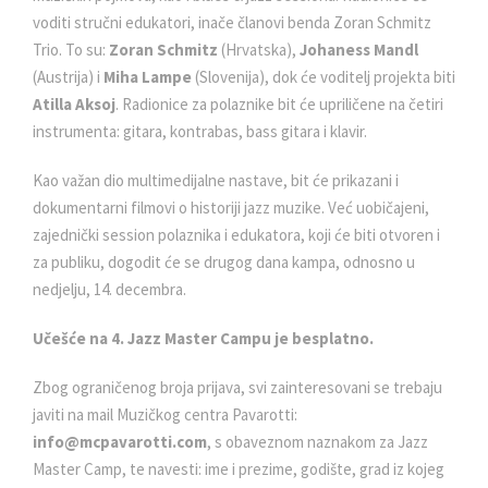
voditi stručni edukatori, inače članovi benda Zoran Schmitz
Trio. To su:
Zoran Schmitz
(Hrvatska),
Johaness Mandl
(Austrija) i
Miha Lampe
(Slovenija), dok će voditelj projekta biti
Atilla Aksoj
. Radionice za polaznike bit će upriličene na četiri
instrumenta: gitara, kontrabas, bass gitara i klavir.
Kao važan dio multimedijalne nastave, bit će prikazani i
dokumentarni filmovi o historiji jazz muzike. Već uobičajeni,
zajednički session polaznika i edukatora, koji će biti otvoren i
za publiku, dogodit će se drugog dana kampa, odnosno u
nedjelju, 14. decembra.
Učešće na 4. Jazz Master Campu je besplatno.
Zbog ograničenog broja prijava, svi zainteresovani se trebaju
javiti na mail Muzičkog centra Pavarotti:
info@mcpavarotti.com
, s obaveznom naznakom za Jazz
Master Camp, te navesti: ime i prezime, godište, grad iz kojeg