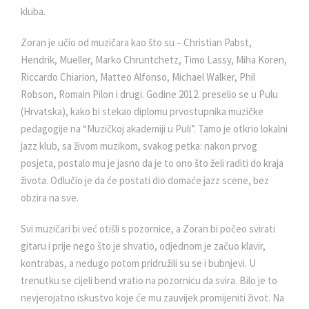
kluba.
Zoran je učio od muzičara kao što su – Christian Pabst,
Hendrik, Mueller, Marko Chruntchetz, Timo Lassy, Miha Koren,
Riccardo Chiarion, Matteo Alfonso, Michael Walker, Phil
Robson, Romain Pilon i drugi. Godine 2012. preselio se u Pulu
(Hrvatska), kako bi stekao diplomu prvostupnika muzičke
pedagogije na “Muzičkoj akademiji u Puli”. Tamo je otkrio lokalni
jazz klub, sa živom muzikom, svakog petka: nakon prvog
posjeta, postalo mu je jasno da je to ono što želi raditi do kraja
života. Odlučio je da će postati dio domaće jazz scene, bez
obzira na sve.
Svi muzičari bi već otišli s pozornice, a Zoran bi počeo svirati
gitaru i prije nego što je shvatio, odjednom je začuo klavir,
kontrabas, a nedugo potom pridružili su se i bubnjevi. U
trenutku se cijeli bend vratio na pozornicu da svira. Bilo je to
nevjerojatno iskustvo koje će mu zauvijek promijeniti život. Na