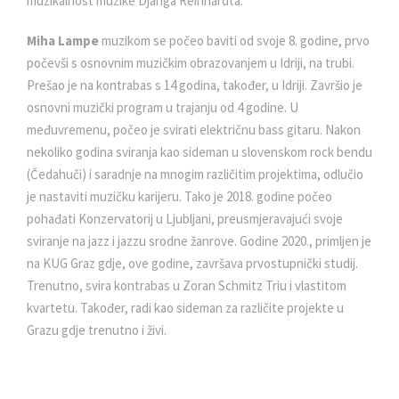
muzikalnost muzike Djanga Reinhardta.
Miha Lampe
muzikom se počeo baviti od svoje 8. godine, prvo
počevši s osnovnim muzičkim obrazovanjem u Idriji, na trubi.
Prešao je na kontrabas s 14 godina, također, u Idriji. Završio je
osnovni muzički program u trajanju od 4 godine. U
međuvremenu, počeo je svirati električnu bass gitaru. Nakon
nekoliko godina sviranja kao sideman u slovenskom rock bendu
(Čedahuči) i saradnje na mnogim različitim projektima, odlučio
je nastaviti muzičku karijeru. Tako je 2018. godine počeo
pohađati Konzervatorij u Ljubljani, preusmjeravajući svoje
sviranje na jazz i jazzu srodne žanrove. Godine 2020., primljen je
na KUG Graz gdje, ove godine, završava prvostupnički studij.
Trenutno, svira kontrabas u Zoran Schmitz Triu i vlastitom
kvartetu. Također, radi kao sideman za različite projekte u
Grazu gdje trenutno i živi.