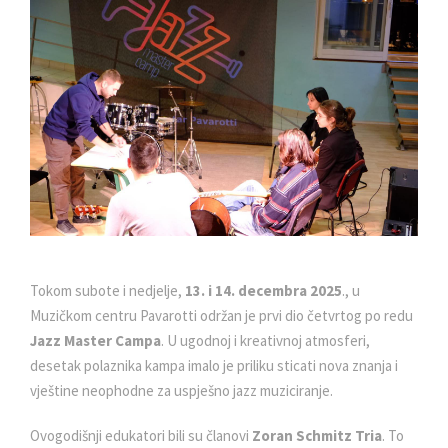
Tokom subote i nedjelje,
13. i 14. decembra 2025
., u
Muzičkom centru Pavarotti održan je prvi dio četvrtog po redu
Jazz Master Campa
. U ugodnoj i kreativnoj atmosferi,
desetak polaznika kampa imalo je priliku sticati nova znanja i
vještine neophodne za uspješno jazz muziciranje.
Ovogodišnji edukatori bili su članovi
Zoran Schmitz Tria
. To