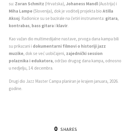
su:
Zoran Schmitz
(Hrvatska),
Johaness Mandl
(Austrija) i
Miha Lampe
(Slovenija), dok je voditelj projekta bio
Atilla
Aksoj
. Radionice su se bazirale na četiri instrumenta:
gitara
,
kontrabas
,
bass gitara
i
klavir
.
Kao važan dio multimedijalne nastave, prvoga dana kampa bili
su prikazani i
dokumentarni filmovi o historiji jazz
muzike
, dok se već uobičajeni,
zajednički session
polaznika i edukatora
, održao drugog dana kampa, odnosno
u nedjelju, 14. decembra.
Drugi dio Jazz Master Campa planiran je krajem januara, 2026.
godine.
0
SHARES