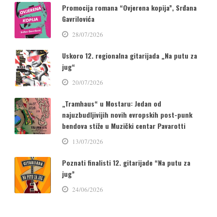
Promocija romana “Ovjerena kopija”, Srđana
Gavrilovića
28/07/2026
Uskoro 12. regionalna gitarijada „Na putu za
jug“
20/07/2026
„Tramhaus“ u Mostaru: Jedan od
najuzbudljivijih novih evropskih post-punk
bendova stiže u Muzički centar Pavarotti
13/07/2026
Poznati finalisti 12. gitarijade “Na putu za
jug”
24/06/2026