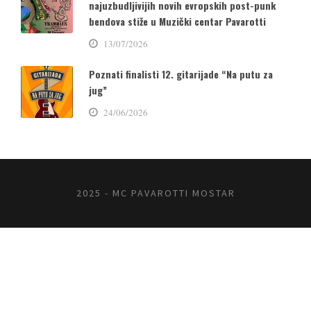
najuzbudljivijih novih evropskih post-punk
bendova stiže u Muzički centar Pavarotti
13/07/2026
Poznati finalisti 12. gitarijade “Na putu za
jug”
24/06/2026
2025 - MC PAVAROTTI MOSTAR