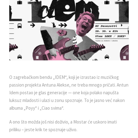
O zagrebačkom bendu „IDEM“, koji je izrastao iz muzičkog
passion projekta Antuna Alekse, ne treba mnogo pričati. Antun
Idem postao je glas generacije — one koja polako napušta
luksuz mladosti i ulazi u zonu spoznaje. To je jasno već nakon
albuma „Poyy“ i „Ciao svima“.
A ono što možda još nisi doživio, a Mostar će uskoro imati
priliku – jeste krik te spoznaje uživo.