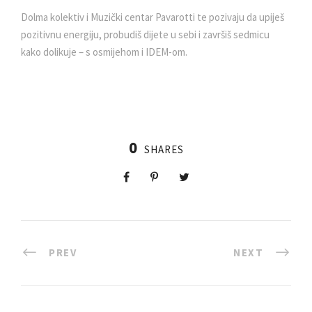
Dolma kolektiv i Muzički centar Pavarotti te pozivaju da upiješ
pozitivnu energiju, probudiš dijete u sebi i završiš sedmicu
kako dolikuje – s osmijehom i IDEM-om.
0
SHARES
PREV
NEXT