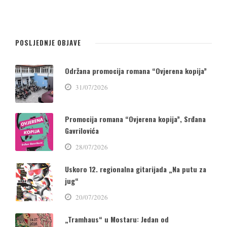
POSLJEDNJE OBJAVE
Održana promocija romana “Ovjerena kopija”
31/07/2026
Promocija romana “Ovjerena kopija”, Srđana
Gavrilovića
28/07/2026
Uskoro 12. regionalna gitarijada „Na putu za
jug“
20/07/2026
„Tramhaus“ u Mostaru: Jedan od