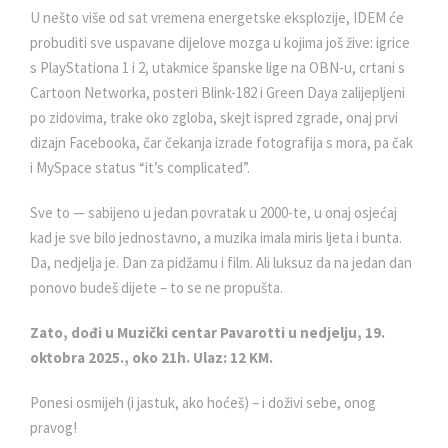
U nešto više od sat vremena energetske eksplozije, IDEM će
probuditi sve uspavane dijelove mozga u kojima još žive: igrice
s PlayStationa 1 i 2, utakmice španske lige na OBN-u, crtani s
Cartoon Networka, posteri Blink-182 i Green Daya zalijepljeni
po zidovima, trake oko zgloba, skejt ispred zgrade, onaj prvi
dizajn Facebooka, čar čekanja izrade fotografija s mora, pa čak
i MySpace status “it’s complicated”.
Sve to — sabijeno u jedan povratak u 2000-te, u onaj osjećaj
kad je sve bilo jednostavno, a muzika imala miris ljeta i bunta.
Da, nedjelja je. Dan za pidžamu i film. Ali luksuz da na jedan dan
ponovo budeš dijete – to se ne propušta.
Zato, dođi u Muzički centar Pavarotti u nedjelju, 19.
oktobra 2025., oko 21h. Ulaz: 12 KM.
Ponesi osmijeh (i jastuk, ako hoćeš) – i doživi sebe, onog
pravog!