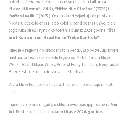
obiteljski
bedroom
bend, a dosad su objavili
tri albuma
:
“Levo ili Desno”
(2018.),
“Ništa Nije Strašno”
(2024.) i
“Važan i Veliki”
(2025.). Organizatori najavljuju da publiku u
Mostaru očekuje energija po kojoj je bend poznat uživo, a dio
tog zvuka bilježi i njihov koncertni album iz 2024. godine
“Šta
bre? Kontrolisani Haos! Kome Treba Kontrola?”
.
Riječ je o regionalno prepoznatom bendu, što potvrđuju brojni
nastupi na festivalima među kojima su MENT, Tallinn Music
Week, Poland Music Week, Arsenal Fest, Tam Tam, Beogradski
Beer Fest te Eurosonic showcase festival.
Vrata Muzičkog centra Pavarotti u petak se otvaraju u 20:30
sati.
Inače, ovo je prvi događaj u sklopu ovogodišnjeg festivala
Mix
Art Fest
, koji će trajati
tokom čitave 2026. godine.