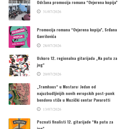
Održana promocija romana “Ovjerena kopija”
31/07/2026
Promocija romana “Ovjerena kopija”, Srđana
Gavrilovića
28/07/2026
Uskoro 12. regionalna gitarijada „Na putu za
jug“
20/07/2026
„Tramhaus“ u Mostaru: Jedan od
najuzbudljivijih novih evropskih post-punk
bendova stiže u Muzički centar Pavarotti
13/07/2026
Poznati finalisti 12. gitarijade “Na putu za
jug”