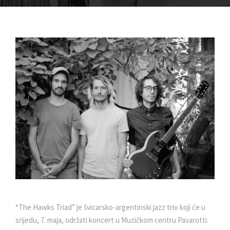
“The Hawks Triad” je švicarsko-argentinski jazz trio koji će u
srijedu, 7. maja, održati koncert u Muzičkom centru Pavarotti.