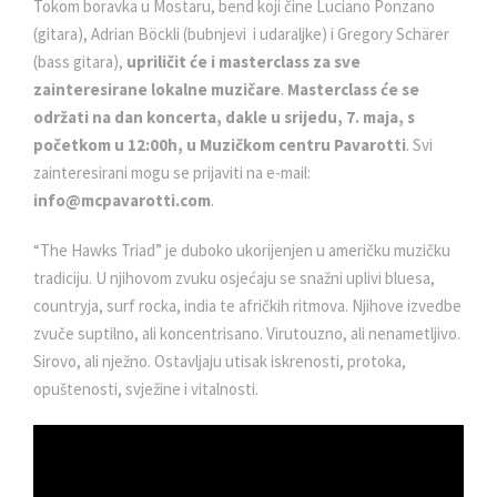
Tokom boravka u Mostaru, bend koji čine Luciano Ponzano
(gitara), Adrian Böckli (bubnjevi i udaraljke) i Gregory Schärer
(bass gitara),
upriličit će i masterclass za sve
zainteresirane lokalne muzičare
.
Masterclass će se
održati na dan koncerta, dakle u srijedu, 7. maja, s
početkom u 12:00h, u Muzičkom centru Pavarotti
. Svi
zainteresirani mogu se prijaviti na e-mail:
info@mcpavarotti.com
.
“The Hawks Triad” je duboko ukorijenjen u američku muzičku
tradiciju. U njihovom zvuku osjećaju se snažni uplivi bluesa,
countryja, surf rocka, india te afričkih ritmova. Njihove izvedbe
zvuče suptilno, ali koncentrisano. Virutouzno, ali nenametljivo.
Sirovo, ali nježno. Ostavljaju utisak iskrenosti, protoka,
opuštenosti, svježine i vitalnosti.