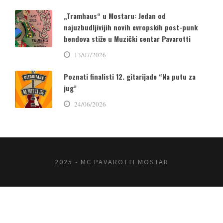
„Tramhaus“ u Mostaru: Jedan od
najuzbudljivijih novih evropskih post-punk
bendova stiže u Muzički centar Pavarotti
13/07/2026
Poznati finalisti 12. gitarijade “Na putu za
jug”
24/06/2026
2025 - MC PAVAROTTI MOSTAR