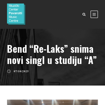
Bend “Re-Laks” snima
novi singl u studiju “A”
07/10/2025