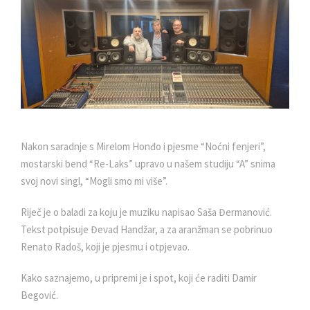
Nakon saradnje s Mirelom Honđo i pjesme “Noćni fenjeri”,
mostarski bend “Re-Laks” upravo u našem studiju “A” snima
svoj novi singl, “Mogli smo mi više”.
Riječ je o baladi za koju je muziku napisao Saša Đermanović.
Tekst potpisuje Đevad Handžar, a za aranžman se pobrinuo
Renato Radoš, koji je pjesmu i otpjevao.
Kako saznajemo, u pripremi je i spot, koji će raditi Damir
Begović.